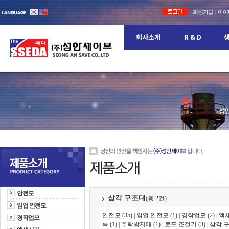
회원가입
|
아이디
회사소개
R & D
CEO 인사말
비젼
보유설비 현황
경영원칙
특허
안전
브랜
안전모
삼각 구조대
(총 2건)
임업 안전모
안전모 (35)
|
임업 안전모 (1)
|
경작업모 (2)
|
액세
경작업모
록 (1)
|
추락방지대 (1)
|
로프 조절기 (3)
|
삼각 구