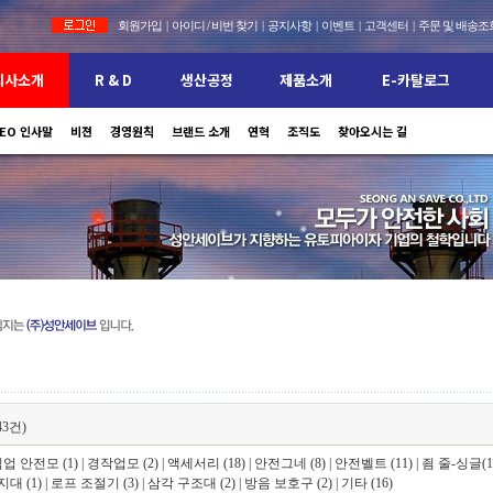
회원가입
|
아이디 / 비번 찾기
|
공지사항
|
이벤트
|
고객센터
|
주문 및 배송조
회사소개
R & D
생산공정
제품소개
E-카탈로그
EO 인사말
비젼
보유설비 현황
경영원칙
특허 및 인증현황
안전모
브랜드 소개
(주)성안세이브의 안전제품을 만나보세요
안전대
홍보자료
연혁
안전모 인증서
공지사항
조직도
찾아오시는 길
이용안내
안전대 인증서
자주묻는질문
43건)
업 안전모 (1)
|
경작업모 (2)
|
액세서리 (18)
|
안전그네 (8)
|
안전벨트 (11)
|
죔 줄-싱글(1
대 (1)
|
로프 조절기 (3)
|
삼각 구조대 (2)
|
방음 보호구 (2)
|
기타 (16)