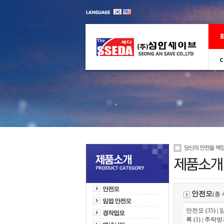
C
안전모
안전모
(총 
임업 안전모
안전모 (35)
|
임
경작업모
록 (1)
|
추락방지