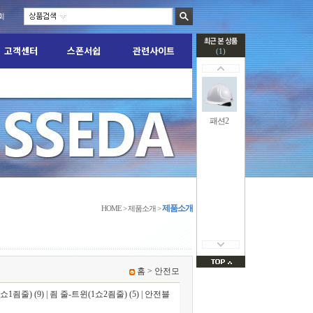
회
고객센터
스폰서쉽
관련사이트
(1)
교환/반품신청
KTT 관련게시판
질문게시판
TEAM M.A.D
안전관련 자료실
M FIGHT 소식
패션2
제품소개
HOME > 제품소개 >
홈
>
안전모
쇼1죔줄) (9)
|
죔 줄-트윈(1쇼2죔줄) (5)
|
안전블