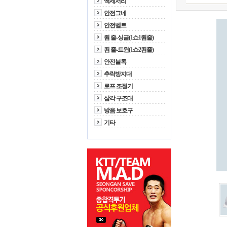
액세서리
안전그네
안전벨트
죔 줄-싱글(1쇼1죔줄)
죔 줄-트윈(1쇼2죔줄)
안전블록
추락방지대
로프 조절기
삼각 구조대
방음 보호구
기타