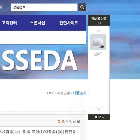
회
고객센터
스폰서쉽
관련사이트
(1)
교환/반품신청
KTT 관련게시판
질문게시판
TEAM M.A.D
안전관련 자료실
M FIGHT 소식
신MP
제품소개
HOME > 제품소개 >
홈
>
안전모
쇼1죔줄) (9)
|
죔 줄-트윈(1쇼2죔줄) (5)
|
안전블