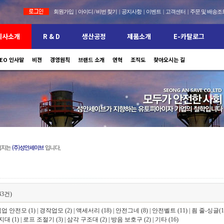
회원가입
|
아이디 / 비번 찾기
|
공지사항
|
이벤트
|
고객센터
|
주문 및 배송조
회사소개
R & D
생산공정
제품소개
E-카탈로그
EO 인사말
비젼
보유설비 현황
경영원칙
특허 및 인증현황
안전모
브랜드 소개
(주)성안세이브의 안전제품을 만나보세요
안전대
홍보자료
연혁
안전모 인증서
공지사항
조직도
찾아오시는 길
이용안내
안전대 인증서
자주묻는질문
43건)
업 안전모 (1)
|
경작업모 (2)
|
액세서리 (18)
|
안전그네 (8)
|
안전벨트 (11)
|
죔 줄-싱글(1
대 (1)
|
로프 조절기 (3)
|
삼각 구조대 (2)
|
방음 보호구 (2)
|
기타 (16)