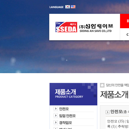
C
안전모
안전모
(총 
임업 안전모
안전모 (35)
|
임
경작업모
록 (1)
|
추락방지