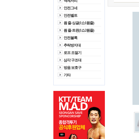
액세서리
안전그네
안전벨트
죔 줄-싱글(1쇼1죔줄)
죔 줄-트윈(1쇼2죔줄)
안전블록
추락방지대
로프 조절기
삼각 구조대
방음 보호구
기타