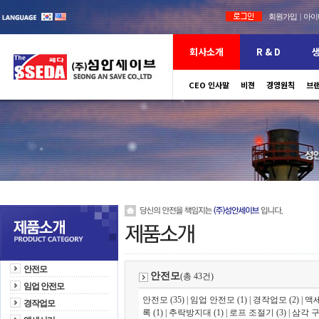
회원가입
|
아이디
회사소개
R & D
CEO 인사말
비젼
보유설비 현황
경영원칙
특허
안전
브랜
안전모
안전모
(총 43건)
임업 안전모
안전모 (35)
|
임업 안전모 (1)
|
경작업모 (2)
|
액세
경작업모
록 (1)
|
추락방지대 (1)
|
로프 조절기 (3)
|
삼각 구