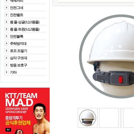
액세서리
안전그네
안전벨트
죔 줄-싱글(1쇼1죔줄)
죔 줄-트윈(1쇼2죔줄)
안전블록
추락방지대
로프 조절기
삼각 구조대
방음 보호구
기타