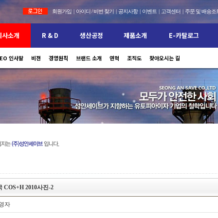
회원가입
|
아이디 / 비번 찾기
|
공지사항
|
이벤트
|
고객센터
|
주문 및 배송조
회사소개
R & D
생산공정
제품소개
E-카탈로그
EO 인사말
비젼
보유설비 현황
경영원칙
특허 및 인증현황
안전모
브랜드 소개
(주)성안세이브의 안전제품을 만나보세요
안전대
홍보자료
연혁
안전모 인증서
공지사항
조직도
찾아오시는 길
이용안내
안전대 인증서
자주묻는질문
 COS+H 2010사진-2
영자