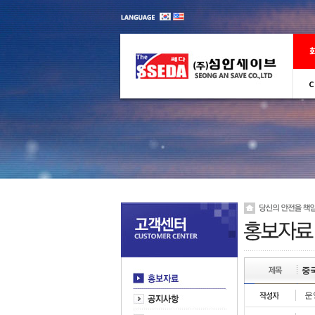
C
중국
운