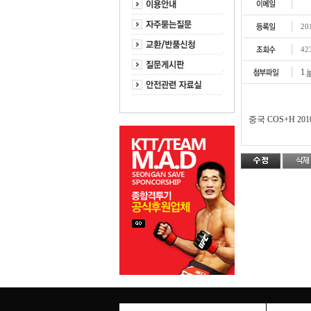
20
42
1.j
중국 COS+H 20