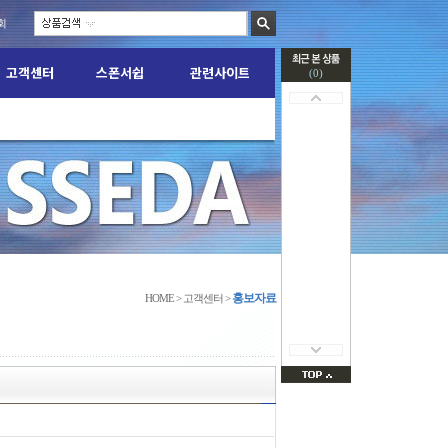
회
고객센터
스폰서쉽
관련사이트
(0)
교환/반품신청
KTT 관련게시판
질문게시판
TEAM M.A.D
안전관련 자료실
M FIGHT 소식
홍보자료
HOME > 고객센터 >