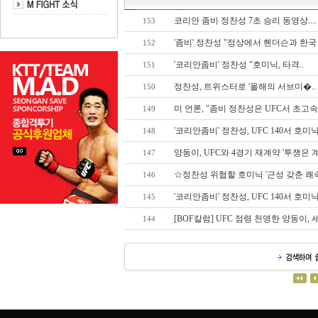
코리안 좀비 정찬성 7초 승리 동영상....
153
'좀비' 정찬성 "정상에서 헨더슨과 한국
152
'코리안좀비' 정찬성 "호미닉, 타격..
151
정찬성, 트위스터로 '올해의 서브미�..
150
미 언론, "좀비 정찬성은 UFC서 초고속
149
'코리안좀비' 정찬성, UFC 140서 호미
148
양동이, UFC와 4경기 재계약 '투쟁은 
147
☆정찬성 위협할 호미닉 '근성 갖춘 쾌
146
'코리안좀비' 정찬성, UFC 140서 호미
145
[BOF칼럼] UFC 점령 천명한 양동이,
144