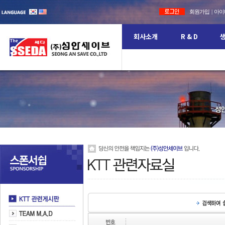
회원가입
|
아이디
회사소개
R & D
CEO 인사말
비젼
보유설비 현황
경영원칙
특허
안전
브랜